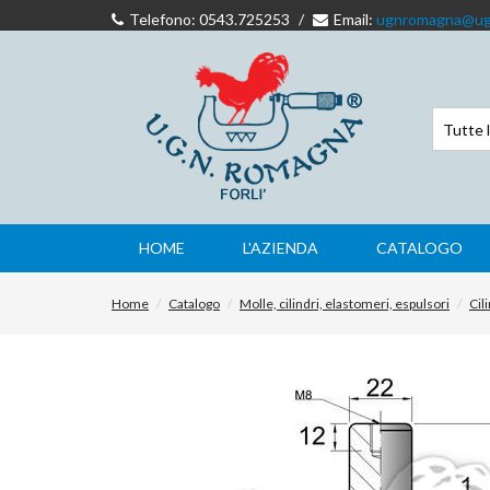
Telefono: 0543.725253
/
Email:
ugnromagna@ug
HOME
L'AZIENDA
CATALOGO
Home
Catalogo
Molle, cilindri, elastomeri, espulsori
Cil
UGN
Romagna