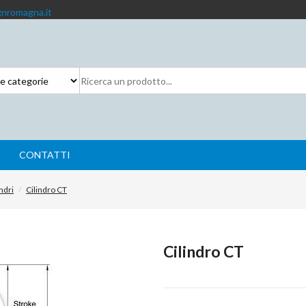
nromagna.it
CONTATTI
indri
Cilindro CT
Cilindro CT